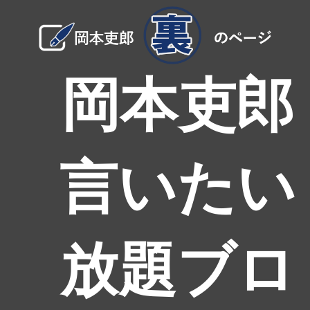
岡本吏郎
言いたい
放題ブロ