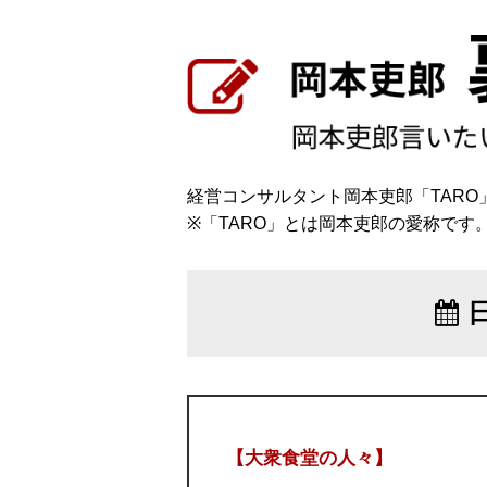
経営コンサルタント岡本吏郎「TAR
※「TARO」とは岡本吏郎の愛称です
【大衆食堂の人々】