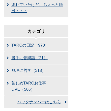
溺れていたけど、ちょっと脱
出・・・
カテゴリ
TAROの日記（970）
勝手に音楽話（21）
無理に哲学（318）
苦しめTAROお仕事
LIVE（506）
バックナンバーはこちら