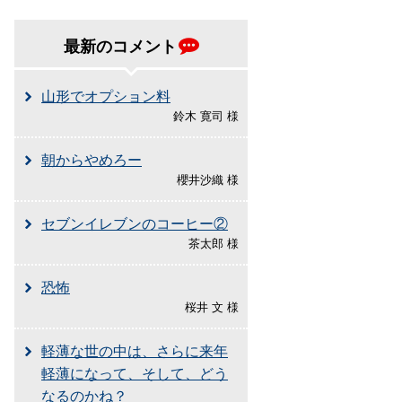
最新のコメント
山形でオプション料
鈴木 寛司 様
朝からやめろー
櫻井沙織 様
セブンイレブンのコーヒー②
茶太郎 様
恐怖
桜井 文 様
軽薄な世の中は、さらに来年
軽薄になって、そして、どう
なるのかね？