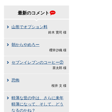
最新のコメント
山形でオプション料
鈴木 寛司 様
朝からやめろー
櫻井沙織 様
セブンイレブンのコーヒー②
茶太郎 様
恐怖
桜井 文 様
軽薄な世の中は、さらに来年
軽薄になって、そして、どう
なるのかね？