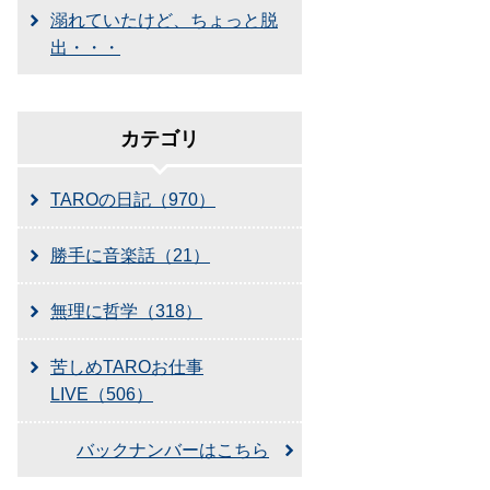
溺れていたけど、ちょっと脱
出・・・
カテゴリ
TAROの日記（970）
勝手に音楽話（21）
無理に哲学（318）
苦しめTAROお仕事
LIVE（506）
バックナンバーはこちら