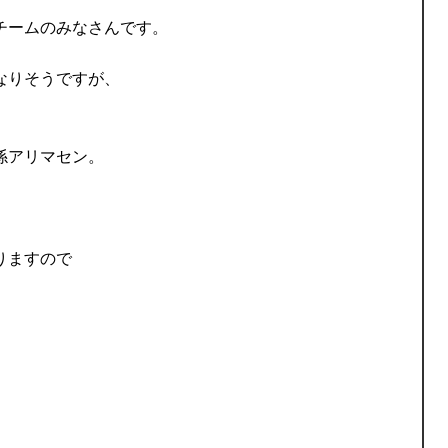
チームのみなさんです。
なりそうですが、
係アリマセン。
りますので
。
。