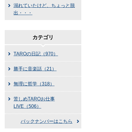
溺れていたけど、ちょっと脱
出・・・
カテゴリ
TAROの日記（970）
勝手に音楽話（21）
無理に哲学（318）
苦しめTAROお仕事
LIVE（506）
バックナンバーはこちら