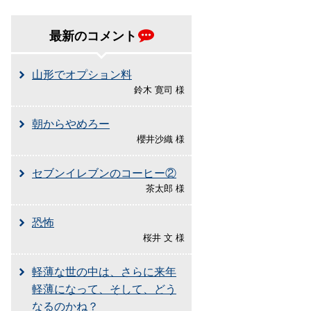
最新のコメント
山形でオプション料
鈴木 寛司 様
朝からやめろー
櫻井沙織 様
セブンイレブンのコーヒー②
茶太郎 様
恐怖
桜井 文 様
軽薄な世の中は、さらに来年
軽薄になって、そして、どう
なるのかね？