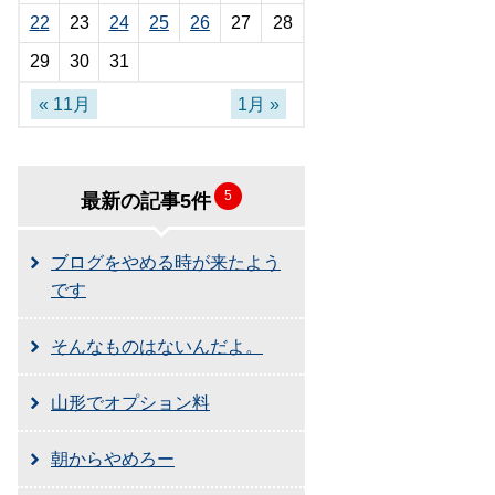
22
23
24
25
26
27
28
29
30
31
« 11月
1月 »
5
最新の記事5件
ブログをやめる時が来たよう
です
そんなものはないんだよ。
山形でオプション料
朝からやめろー