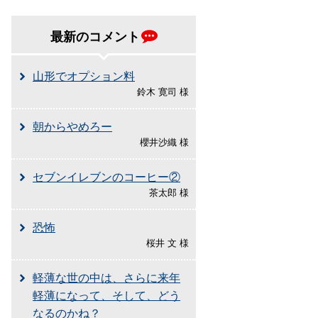
最新のコメント
山形でオプション料
鈴木 寛司 様
朝からやめろー
櫻井沙織 様
セブンイレブンのコーヒー②
茶太郎 様
恐怖
桜井 文 様
軽薄な世の中は、さらに来年
軽薄になって、そして、どう
なるのかね？