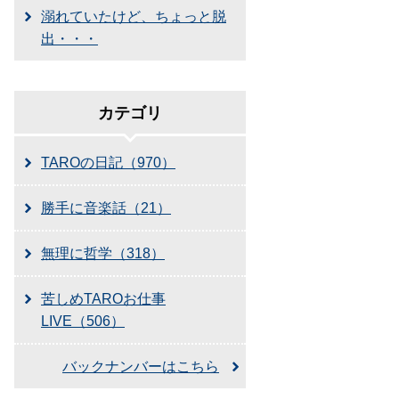
溺れていたけど、ちょっと脱
出・・・
カテゴリ
TAROの日記（970）
勝手に音楽話（21）
無理に哲学（318）
苦しめTAROお仕事
LIVE（506）
バックナンバーはこちら