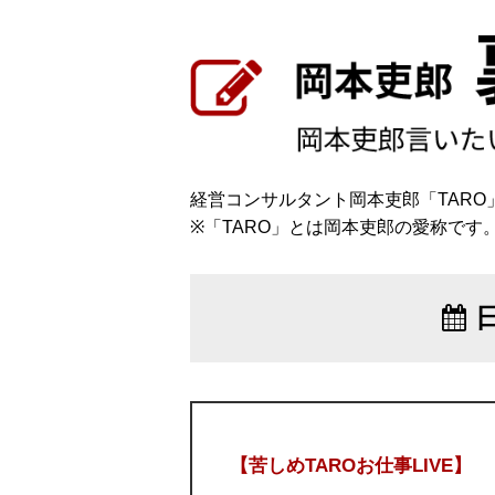
経営コンサルタント岡本吏郎「TAR
※「TARO」とは岡本吏郎の愛称です
【苦しめTAROお仕事LIVE】