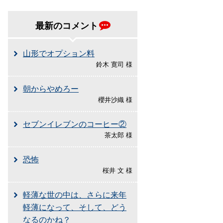
最新のコメント
山形でオプション料
鈴木 寛司 様
朝からやめろー
櫻井沙織 様
セブンイレブンのコーヒー②
茶太郎 様
恐怖
桜井 文 様
軽薄な世の中は、さらに来年
軽薄になって、そして、どう
なるのかね？