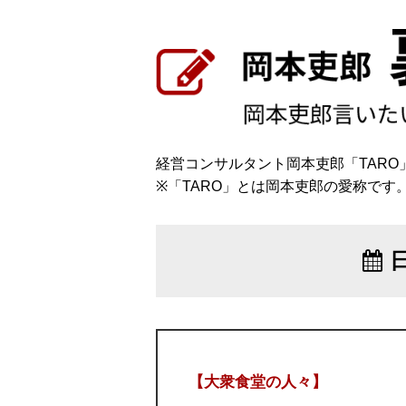
経営コンサルタント岡本吏郎「TAR
※「TARO」とは岡本吏郎の愛称です
【大衆食堂の人々】