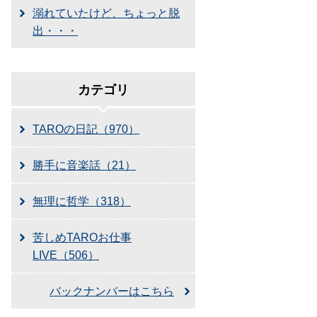
溺れていたけど、ちょっと脱
出・・・
カテゴリ
TAROの日記（970）
勝手に音楽話（21）
無理に哲学（318）
苦しめTAROお仕事
LIVE（506）
バックナンバーはこちら