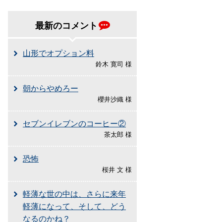
最新のコメント
山形でオプション料
鈴木 寛司 様
朝からやめろー
櫻井沙織 様
セブンイレブンのコーヒー②
茶太郎 様
恐怖
桜井 文 様
軽薄な世の中は、さらに来年
軽薄になって、そして、どう
なるのかね？