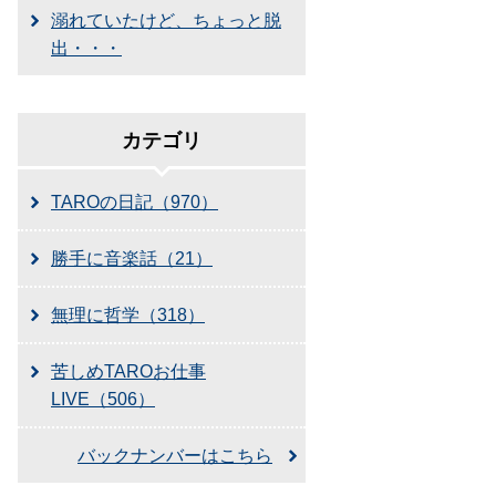
溺れていたけど、ちょっと脱
出・・・
カテゴリ
TAROの日記（970）
勝手に音楽話（21）
無理に哲学（318）
苦しめTAROお仕事
LIVE（506）
バックナンバーはこちら