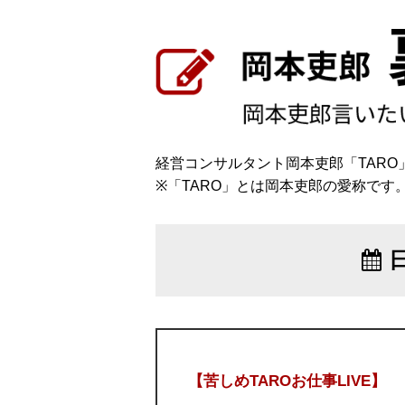
経営コンサルタント岡本吏郎「TAR
※「TARO」とは岡本吏郎の愛称です
【苦しめTAROお仕事LIVE】